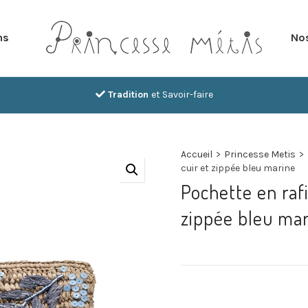
ns
Nos
Tradition
et Savoir-faire
Accueil
>
Princesse Metis
>
cuir et zippée bleu marine
Pochette en raf
zippée bleu ma