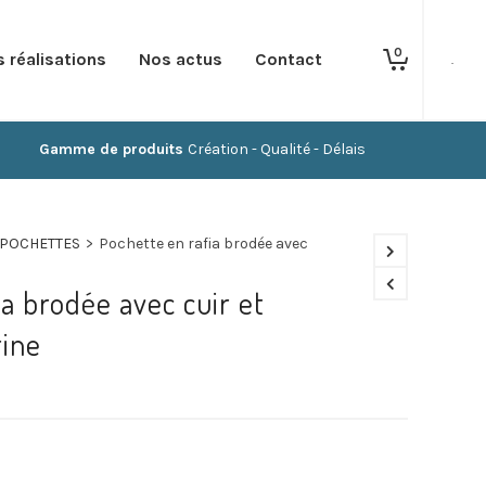
0
 réalisations
Nos actus
Contact
.
Gamme de produits
Création - Qualité - Délais
POCHETTES
>
Pochette en rafia brodée avec
ia brodée avec cuir et
rine